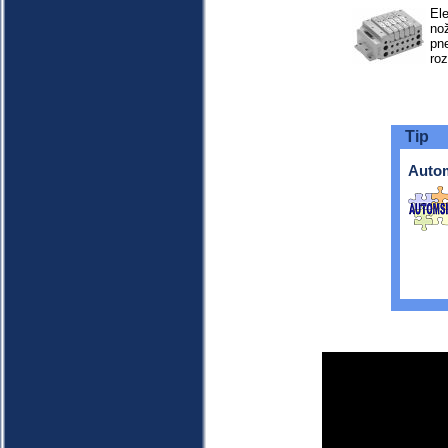
El
no
pn
ro
Tip
Auto