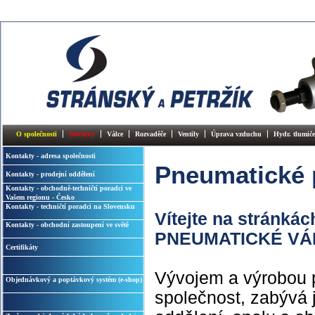
O společnosti
Novinky
Válce
Rozvaděče
Ventily
Úprava vzduchu
Hydr. tlumiče
Kontakty - adresa společnosti
Pneumatické 
Kontakty - prodejní oddělení
Kontakty - obchodně-techničtí poradci ve
Vašem regionu - Česko
Kontakty - techničtí poradci na Slovensku
Vítejte na stránk
Kontakty - obchodní zastoupení ve světě
PNEUMATICKÉ VÁLCE
Certifikáty
Vývojem a výrobou 
Objednávkový a poptávkový systém (e-shop)
společnost, zabývá j