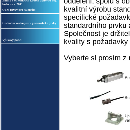
oddělení, spolu s 
Změny v objednacích kódech a převod obj.
kódů do r. 2003
kvalitní výrobu stan
OEM prvky pro Numatics
specifické požadav
Obchodní zastoupení - pneumatické prvky
standardního prvku 
Společnost je držit
kvality s požadavky
Výukový panel
Vyberte si prosím z
Pn
Be
Upí
vá