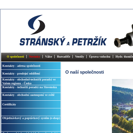
O společnosti
Novinky
Válce
Rozvaděče
Ventily
Úprava vzduchu
Hydr. tlumiče
Kontakty - adresa společnosti
O naší společnosti
Kontakty - prodejní oddělení
Kontakty - obchodně-techničtí poradci ve
Vašem regionu - Česko
Kontakty - techničtí poradci na Slovensku
Kontakty - obchodní zastoupení ve světě
Certifikáty
Objednávkový a poptávkový systém (e-shop)