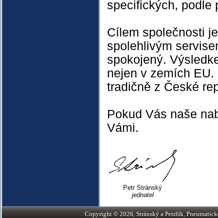
specifických, podle
Cílem společnosti je
spolehlivým servise
spokojený. Výsledke
nejen v zemích EU. 
tradičně z České rep
Pokud Vás naše nab
Vámi.
Petr Stránský
jednatel
Copyright © 2026, Stránský a Petržík, Pneumatické v