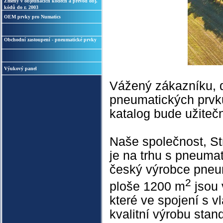
Změny v objednacích kódech a převod obj.
kódů do r. 2003
OEM prvky pro Numatics
Obchodní zastoupení - pneumatické prvky
Výukový panel
Vážený zákazníku, d
pneumatických prvk
katalog bude užitečn
Naše společnost, Str
je na trhu s pneumat
český výrobce pneum
2
ploše 1200 m
jsou 
které ve spojení s 
kvalitní výrobu stan