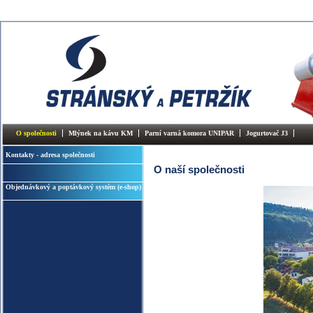
O společnosti
Mlýnek na kávu KM
Parní varná komora UNIPAR
Jogurtovač J3
Kontakty - adresa společnosti
O naší společnosti
Objednávkový a poptávkový systém (e-shop)