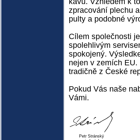
kávu. Vzhledem k to
zpracování plechu a 
pulty a podobné výr
Cílem společnosti je
spolehlivým servise
spokojený. Výsledke
nejen v zemích EU. 
tradičně z České rep
Pokud Vás naše nab
Vámi.
Petr Stránský