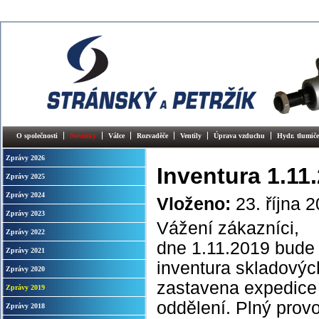
O společnosti
Novinky
Válce
Rozvaděče
Ventily
Úprava vzduchu
Hydr. tlumiče
Zprávy 2026
Inventura 1.11
Zprávy 2025
Zprávy 2024
Vloženo:
23. října 
Zprávy 2023
Vážení zákazníci,
Zprávy 2022
dne 1.11.2019 bude 
Zprávy 2021
inventura skladovýc
Zprávy 2020
zastavena expedice
Zprávy 2019
oddělení. Plný prov
Zprávy 2018