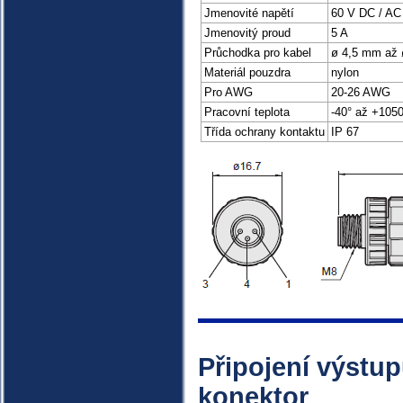
Jmenovité napětí
60 V DC / AC
Jmenovitý proud
5 A
Průchodka pro kabel
ø 4,5 mm až
Materiál pouzdra
nylon
Pro AWG
20-26 AWG
Pracovní teplota
-40° až +1050
Třída ochrany kontaktu
IP 67
Připojení výstu
konektor