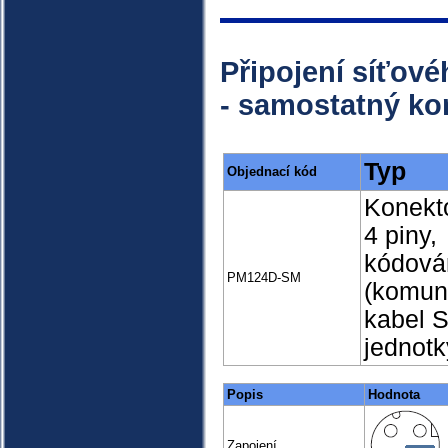
Připojení síťové
- samostatný ko
Typ
Objednací kód
Konekt
4 piny,
kódová
PM124D-SM
(komun
kabel S
jednotk
Popis
Hodnota
Zapojení