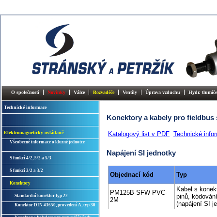
O společnosti
Novinky
Válce
Rozvaděče
Ventily
Úprava vzduchu
Hydr. tlumiče
Technické informace
Konektory a kabely pro fieldbu
Elektromagneticky ovládané
Katalogový list v PDF
Technické info
Všeobecné informace o kluzné jednotce
Napájení SI jednotky
S funkcí 4/2, 5/2 a 5/3
S funkcí 2/2 a 3/2
Objednací kód
Typ
Konektory
Kabel s konek
PM125B-SFW-PVC-
pinů, kódován
Standardní konektor typ 22
2M
(napájení SI j
Konektor DIN 43650, provedení A, typ 30