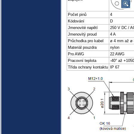
Počet pinů
4
Kódování
D
Jmenovité napětí
250 V DC / A
Jmenovitý proud
4 A
Průchodka pro kabel
ø 4 mm až ø
Materiál pouzdra
nylon
Pro AWG
22 AWG
Pracovní teplota
-40° až +1050
Třída ochrany kontaktu
IP 67