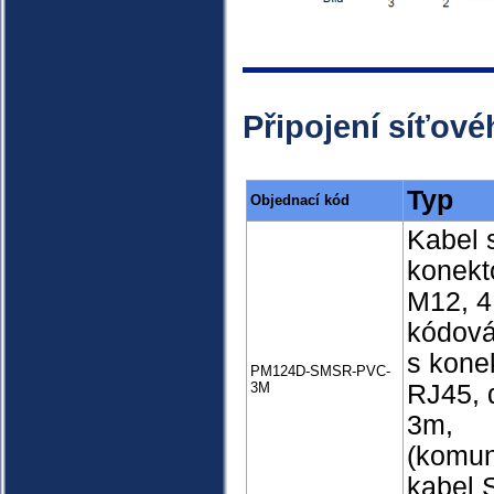
Připojení síťové
Typ
Objednací kód
Kabel 
konek
M12, 4
kódová
s kone
PM124D-SMSR-PVC-
3M
RJ45, 
3m,
(komun
kabel 