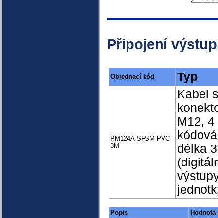
Připojení výstu
Typ
Objednací kód
Kabel 
konekt
M12, 4 
kódová
PM124A-SFSM-PVC-
3M
délka 
(digitál
výstup
jednot
Popis
Hodnota