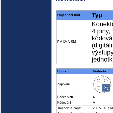
Typ
Objednací kód
Konekt
4 piny,
kódová
PM124A-SM
(digitál
výstup
jednot
Popis
Hodnota
Zapojení
Počet pinů
4
Kódování
A
Jmenovité napětí
250 V DC / A