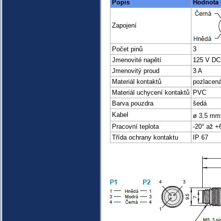
Popis
Hodnota
Zapojení
Počet pinů
3
Jmenovité napětí
125 V DC
Jmenovitý proud
3 A
Materiál kontaktů
pozlacen
Materiál uchycení kontaktů
PVC
Barva pouzdra
šedá
Kabel
ø 3,5 mm
Pracovní teplota
-20° až +
Třída ochrany kontaktu
IP 67