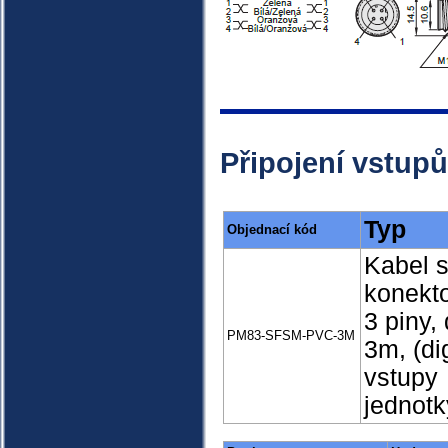
Připojení vstupů
Typ
Objednací kód
Kabel 
konekt
3 piny,
PM83-SFSM-PVC-3M
3m, (dig
vstupy
jednotk