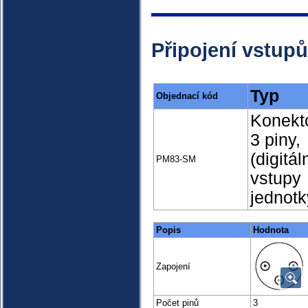
Připojení vstup
Typ
Objednací kód
Konekt
3 piny,
(digitál
PM83-SM
vstupy
jednotk
Popis
Hodnota
Zapojení
Počet pinů
3