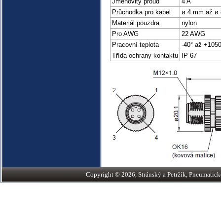
Jmenovitý proud
4 A
Průchodka pro kabel
ø 4 mm až ø
Materiál pouzdra
nylon
Pro AWG
22 AWG
Pracovní teplota
-40° až +1050
Třída ochrany kontaktu
IP 67
Copyright © 2026, Stránský a Petržík, Pneumatické v