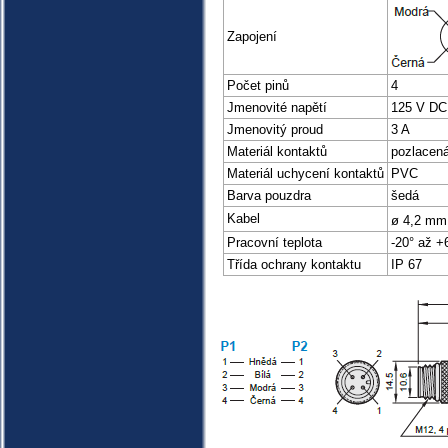
Zapojení
Počet pinů
4
Jmenovité napětí
125 V DC
Jmenovitý proud
3 A
Materiál kontaktů
pozlacen
Materiál uchycení kontaktů
PVC
Barva pouzdra
šedá
Kabel
ø 4,2 mm
Pracovní teplota
-20° až +
Třída ochrany kontaktu
IP 67