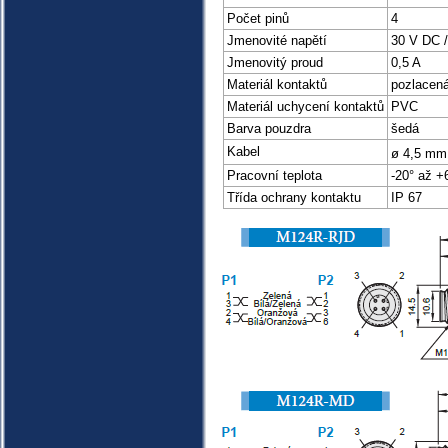
Počet pinů
4
Jmenovité napětí
30 V DC 
Jmenovitý proud
0,5 A
Materiál kontaktů
pozlacen
Materiál uchycení kontaktů
PVC
Barva pouzdra
šedá
Kabel
ø 4,5 mm
Pracovní teplota
-20° až +
Třída ochrany kontaktu
IP 67