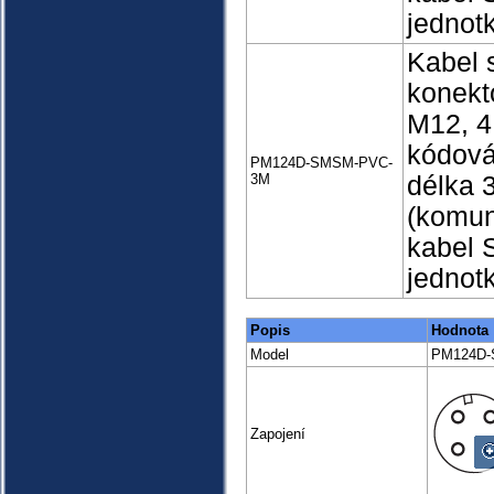
jednot
Kabel 
konekt
M12, 4
kódová
PM124D-SMSM-PVC-
3M
délka 
(komun
kabel 
jednot
Popis
Hodnota
Model
PM124D-
Zapojení