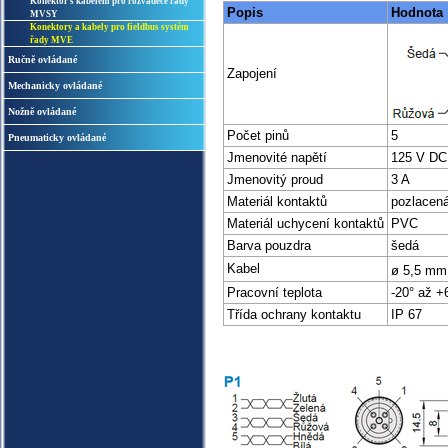
Konektor s kabelem pro rozvaděče řady
Popis
Hodnota
MVSY
Konektory a kabely pro fieldbus systém
řady MVE
Ručně ovládané
Zapojení
Mechanicky ovládané
Nožně ovládané
Počet pinů
5
Pneumaticky ovládané
Jmenovité napětí
125 V DC
Jmenovitý proud
3 A
Materiál kontaktů
pozlacen
Materiál uchycení kontaktů
PVC
Barva pouzdra
šedá
Kabel
ø 5,5 mm
Pracovní teplota
-20° až +
Třída ochrany kontaktu
IP 67