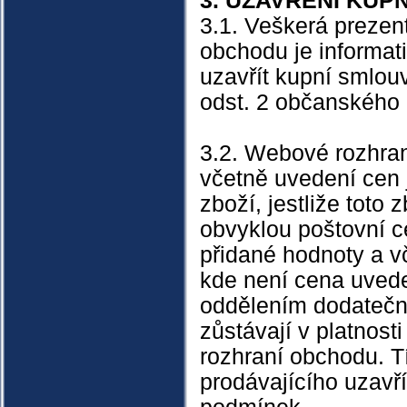
3. UZAVŘENÍ KUP
3.1. Veškerá preze
obchodu je informat
uzavřít kupní smlou
odst. 2 občanského 
3.2. Webové rozhran
včetně uvedení cen 
zboží, jestliže toto
obvyklou poštovní c
přidané hodnoty a v
kde není cena uved
oddělením dodatečn
zůstávají v platnos
rozhraní obchodu. 
prodávajícího uzavř