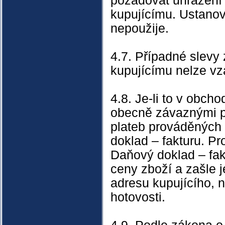
požadovat uhrazení 
kupujícímu. Ustanov
nepoužije.
4.7. Případné slevy
kupujícímu nelze v
4.8. Je-li to v obch
obecně závaznými pr
plateb prováděných
doklad – fakturu. Pr
Daňový doklad – fak
ceny zboží a zašle j
adresu kupujícího, 
hotovosti.