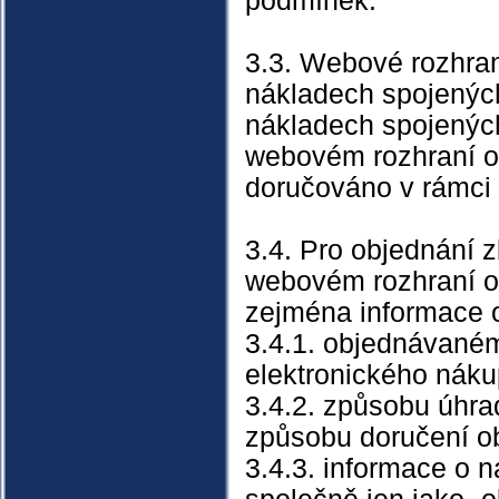
podmínek.
3.3. Webové rozhra
nákladech spojených
nákladech spojenýc
webovém rozhraní ob
doručováno v rámci 
3.4. Pro objednání z
webovém rozhraní o
zejména informace 
3.4.1. objednávaném
elektronického nák
3.4.2. způsobu úhr
způsobu doručení o
3.4.3. informace o 