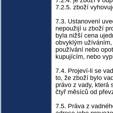
7.2.4. je zboží v od
7.2.5. zboží vyhovu
7.3. Ustanovení uve
nepoužijí u zboží p
byla nižší cena uje
obvyklým užíváním, 
používání nebo opotř
kupujícím, nebo vypl
7.4. Projeví-li se v
to, že zboží bylo vad
právo z vady, která
čtyř měsíců od převz
7.5. Práva z vadného