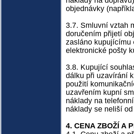
náklady na dopravu)
objednávky (napříkla
3.7. Smluvní vztah 
doručením přijetí ob
zasláno kupujícímu 
elektronické pošty k
3.8. Kupující souhl
dálku při uzavírání 
použití komunikačníc
uzavřením kupní sml
náklady na telefonní
náklady se neliší od
4. CENA ZBOŽÍ A