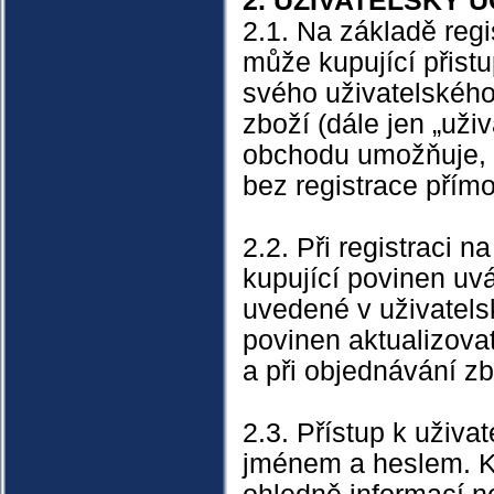
2. UŽIVATELSKÝ 
2.1. Na základě reg
může kupující přist
svého uživatelského
zboží (dále jen „uži
obchodu umožňuje, m
bez registrace přím
2.2. Při registraci 
kupující povinen uv
uvedené v uživatelsk
povinen aktualizova
a při objednávání z
2.3. Přístup k uživ
jménem a heslem. Ku