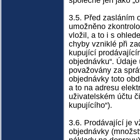
společně jen jako „
3.5. Před zasláním 
umožněno zkontrolov
vložil, a to i s ohl
chyby vzniklé při z
kupující prodávající
objednávku“. Údaje
považovány za správ
objednávky toto obd
a to na adresu elek
uživatelském účtu či
kupujícího“).
3.6. Prodávající je 
objednávky (množstv