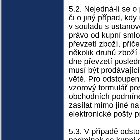
5.2. Nejedná-li se 
či o jiný případ, kd
v souladu s ustano
právo od kupní smlou
převzetí zboží, při
několik druhů zboží 
dne převzetí posled
musí být prodávajíc
větě. Pro odstoupen
vzorový formulář pos
obchodních podmíne
zasílat mimo jiné n
elektronické pošty p
5.3. V případě odst