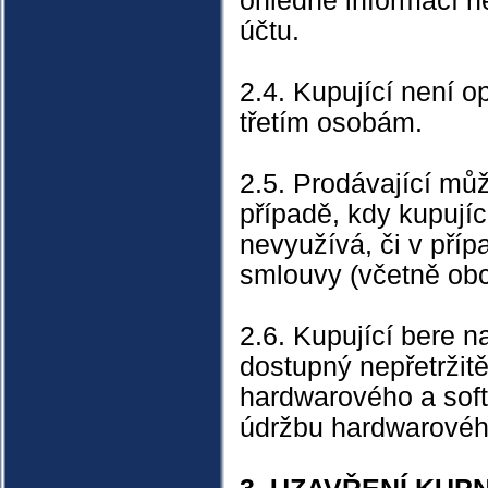
ohledně informací n
účtu.
2.4. Kupující není 
třetím osobám.
2.5. Prodávající můž
případě, kdy kupujíc
nevyužívá, či v příp
smlouvy (včetně ob
2.6. Kupující bere n
dostupný nepřetržit
hardwarového a soft
údržbu hardwarového