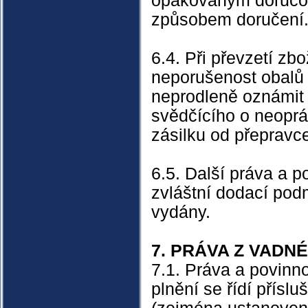
opakovaným doručov
způsobem doručení
6.4. Při převzetí zb
neporušenost obalů 
neprodleně oznámit 
svědčícího o neoprá
zásilku od přepravce
6.5. Další práva a p
zvláštní dodací podm
vydány.
7. PRÁVA Z VADN
7.1. Práva a povinn
plnění se řídí přís