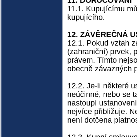
11. DORUČOVÁNÍ
11.1. Kupujícímu mů
kupujícího.
12. ZÁVĚREČNÁ 
12.1. Pokud vztah 
(zahraniční) prvek, 
právem. Tímto nejsou
obecně závazných p
12.2. Je-li některé
neúčinné, nebo se t
nastoupí ustanovení
nejvíce přibližuje. 
není dotčena platnos