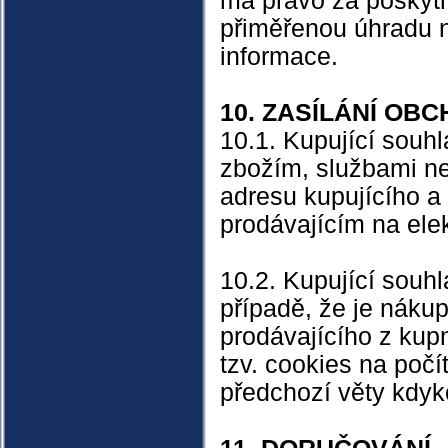
má právo za poskytn
přiměřenou úhradu n
informace.
10. ZASÍLÁNÍ OB
10.1. Kupující souhl
zbožím, službami ne
adresu kupujícího a
prodávajícím na ele
10.2. Kupující souhl
případě, že je náku
prodávajícího z kupn
tzv. cookies na počí
předchozí věty kdyko