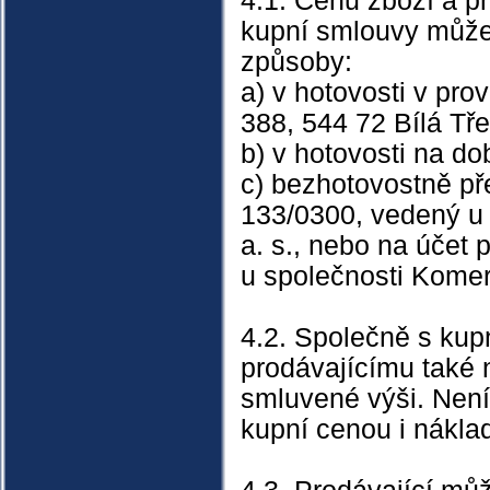
4.1. Cenu zboží a p
kupní smlouvy může 
způsoby:
a) v hotovosti v pr
388, 544 72 Bílá Tř
b) v hotovosti na d
c) bezhotovostně př
133/0300, vedený u
a. s., nebo na účet
u společnosti Komerč
4.2. Společně s kupn
prodávajícímu také 
smluvené výši. Není
kupní cenou i nákla