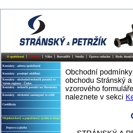
O společnosti
Novinky
Válce
Rozvaděče
Ventily
Úprava vzduchu
Hydr. tlumiče
Kontakty - adresa společnosti
Obchodní podmínky p
Kontakty - prodejní oddělení
obchodu Stránský a P
Kontakty - obchodně-techničtí poradci ve
Vašem regionu - Česko
vzorového formulář
Kontakty - techničtí poradci na Slovensku
naleznete v sekci
Ke
Kontakty - obchodní zastoupení ve světě
Certifikáty
Objednávkový a poptávkový systém (e-shop)
Doprava a platba