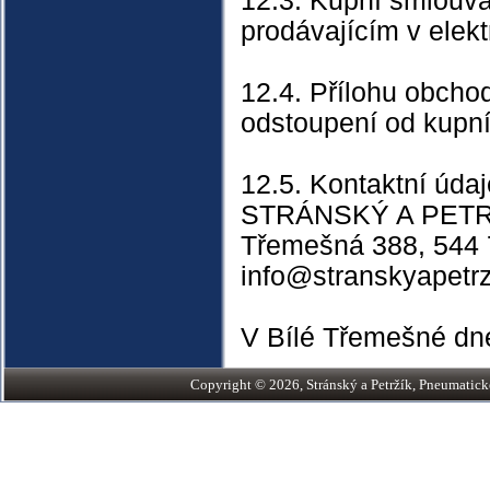
12.3. Kupní smlouv
prodávajícím v elek
12.4. Přílohu obcho
odstoupení od kupní
12.5. Kontaktní úda
STRÁNSKÝ A PETRŽÍ
Třemešná 388, 544 7
info@stranskyapetrz
V Bílé Třemešné dn
Copyright © 2026, Stránský a Petržík, Pneumatické v