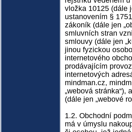
rejstříku vedeném u
vložka 10125 (dále j
ustanovením § 1751 
zákoník (dále jen „
smluvních stran vzni
smlouvy (dále jen „
jinou fyzickou osobo
internetového obcho
prodávajícím provo
internetových adresá
mindman.cz, mindman
„webová stránka“), 
(dále jen „webové r
1.2. Obchodní podmí
má v úmyslu nakoupi