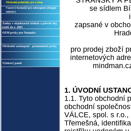
STRÁNSKÝ A PET
Obchodní podmínky pro e-shop
se sídlem B
Vzorový formulář pro odstoupení od kupní
smlouvy
zapsané v obcho
Změny v objednacích kódech a převod obj.
kódů do r. 2003
Hradc
OEM prvky pro Numatics
Obchodní zastoupení - pneumatické prvky
pro prodej zboží 
internetových adre
Výukový panel
mindman.cz,
1. ÚVODNÍ USTAN
1.1. Tyto obchodní 
obchodní společn
VÁLCE, spol. s r.o.
Třemešná, identifik