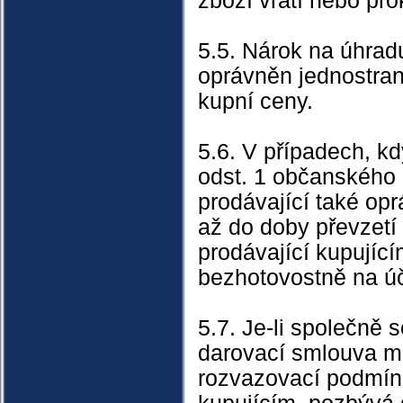
zboží vrátí nebo pro
5.5. Nárok na úhradu
oprávněn jednostran
kupní ceny.
5.6. V případech, k
odst. 1 občanského 
prodávající také opr
až do doby převzetí
prodávající kupujíc
bezhotovostně na úč
5.7. Je-li společně 
darovací smlouva me
rozvazovací podmínk