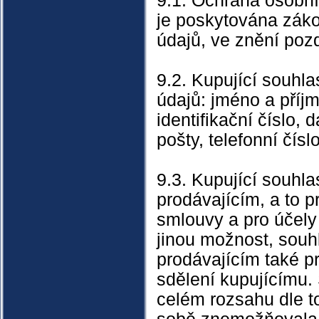
9.1. Ochrana osobníc
je poskytována zák
údajů, ve znění poz
9.2. Kupující souhl
údajů: jméno a příjm
identifikační číslo, 
pošty, telefonní čísl
9.3. Kupující souhl
prodávajícím, a to p
smlouvy a pro účely 
jinou možnost, souh
prodávajícím také p
sdělení kupujícímu.
celém rozsahu dle t