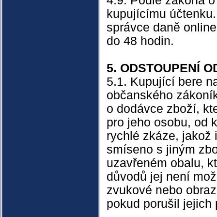
4.9. Podle zákona o 
kupujícímu účtenku. 
správce daně online
do 48 hodin.
5. ODSTOUPENÍ O
5.1. Kupující bere 
občanského zákoníku
o dodávce zboží, kt
pro jeho osobu, od 
rychlé zkáze, jakož 
smíseno s jiným zbo
uzavřeném obalu, kte
důvodů jej není mož
zvukové nebo obraz
pokud porušil jejich