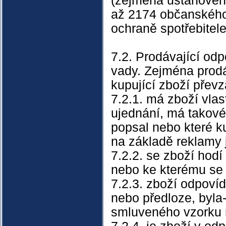
(zejména ustanoven
až 2174 občanského
ochraně spotřebitele
7.2. Prodávající odp
vady. Zejména prodá
kupující zboží převz
7.2.1. má zboží vlast
ujednání, má takové 
popsal nebo které k
na základě reklamy 
7.2.2. se zboží hodí 
nebo ke kterému se 
7.2.3. zboží odpov
nebo předloze, byla
smluveného vzorku 