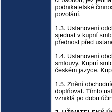
či osobou, jež jedná
podnikatelské činno
povolání.
1.3. Ustanovení od
sjednat v kupní sml
přednost před usta
1.4. Ustanovení obc
smlouvy. Kupní sml
českém jazyce. Kupn
1.5. Znění obchodní
doplňovat. Tímto us
vzniklá po dobu úči