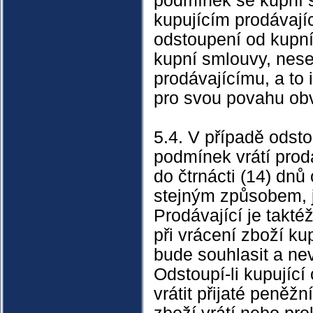
podmínek se kupní s
kupujícím prodávají
odstoupení od kupní
kupní smlouvy, nese
prodávajícímu, a to
pro svou povahu obv
5.4. V případě odst
podmínek vrátí prodá
do čtrnácti (14) dnů
stejným způsobem, ja
Prodávající je takté
při vrácení zboží ku
bude souhlasit a ne
Odstoupí-li kupující
vrátit přijaté peněž