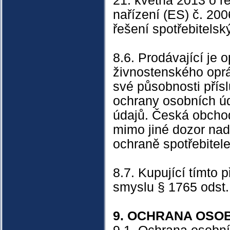
21. května 2013 o ř
nařízení (ES) č. 20
řešení spotřebitelsk
8.6. Prodávající je 
živnostenského oprá
své působnosti přís
ochrany osobních ú
údajů. Česká obcho
mimo jiné dozor nad
ochraně spotřebitele
8.7. Kupující tímto
smyslu § 1765 odst
9. OCHRANA OSO