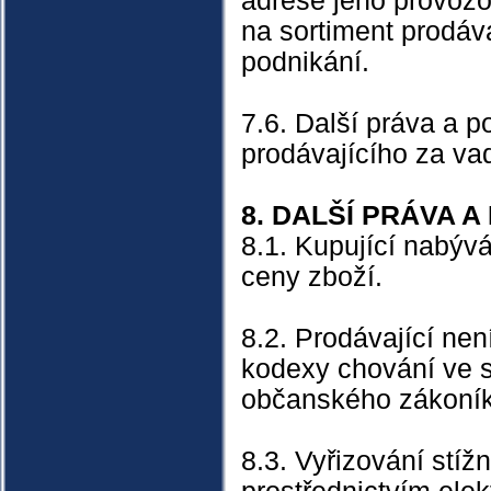
adrese jeho provozo
na sortiment prodáv
podnikání.
7.6. Další práva a p
prodávajícího za va
8. DALŠÍ PRÁVA 
8.1. Kupující nabývá
ceny zboží.
8.2. Prodávající ne
kodexy chování ve s
občanského zákoník
8.3. Vyřizování stížn