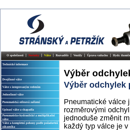
O společnosti
Novinky
Válce
Rozvaděče
Ventily
Úprava vzduchu
Hydr. tlumiče
Technické informace
Výběr odchyle
Dvojčinné válce
Výběr odchylek 
Válce s integrovaným vedením
Jednočinné válce
Pneumatické válce j
Pneumatická otřesová zařízení
rozměrovými odchylk
Upínací válce a chapadla
Pneumaticko-hydraulické a multiplikační
jednoduše změnit mat
válce
Válce a kompletní pohony podle požadavků
každý typ válce je 
zákazníka