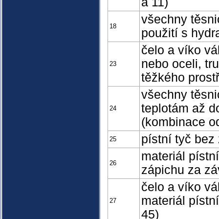
a 11)
všechny těsni
18
použití s hyd
čelo a víko v
nebo oceli, t
23
těžkého prostř
všechny těsni
teplotám až do
24
(kombinace od
pístní tyč bez
25
materiál pístn
26
zápichu za zá
čelo a víko v
materiál píst
27
45)