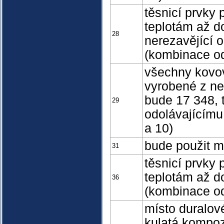
těsnicí prvky 
teplotám až d
28
nerezavějící o
(kombinace od
všechny kovové
vyrobené z ner
bude 17 348, t
29
odolávajícímu
a 10)
bude použit m
31
těsnicí prvky 
teplotám až do
36
(kombinace od
místo duralové
kulatá kompozi