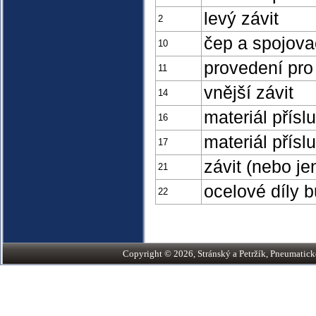
levý závit
2
čep a spojovac
10
provedení pro
11
vnější závit
14
materiál přísl
16
materiál přís
17
závit (nebo je
21
ocelové díly b
22
Copyright © 2026, Stránský a Petržík, Pneumatické v