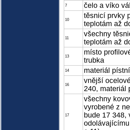
čelo a víko v
7
těsnicí prvky 
10
teplotám až d
všechny těsni
11
teplotám až d
místo profilov
13
trubka
materiál pístn
14
vnější ocelové
16
240, materiál 
všechny kovové
vyrobené z ner
bude 17 348, 
17
odolávajícímu