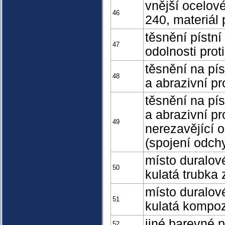
vnější ocelové
46
240, materiál 
těsnění pístní
47
odolnosti pro
těsnění na pí
48
a abrazivní pr
těsnění na pí
a abrazivní pr
49
nerezavějící o
(spojení odch
místo duralové
50
kulatá trubka 
místo duralové
51
kulatá kompoz
jiné barevné 
52