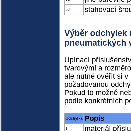
stahovací šro
53
Výběr odchylek 
pneumatických 
Upínací příslušenstv
tvarovými a rozměro
ale nutné ověřit si
požadovanou odchylk
Pokud to možné nebu
podle konkrétních 
Popis
Odchylka
materiál přísl
1