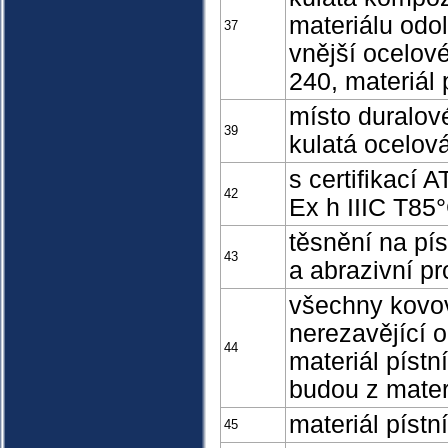
materiálu odo
37
vnější ocelové
240, materiál 
místo duralové
39
kulatá ocelová
s certifikací A
42
Ex h IIIC T85
těsnění na pí
43
a abrazivní pr
všechny kovové
nerezavějící o
44
materiál pístn
budou z mater
materiál pístn
45