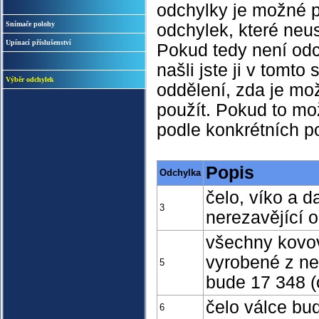
odchylky je možné po
Snímače polohy
odchylek, které neu
Upínací příslušenství
Pokud tedy není odc
našli jste ji v tomt
Výběr odchylek
oddělení, zda je mo
použít. Pokud to mo
podle konkrétních 
Popis
Odchylka
čelo, víko a d
3
nerezavějící o
všechny kovové
vyrobené z ner
5
bude 17 348 (
čelo válce bu
6