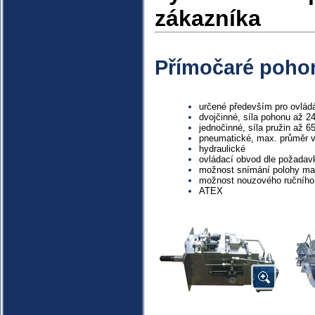
zákazníka
Přímočaré poho
určené především pro ovlád
dvojčinné, síla pohonu až 2
jednočinné, síla pružin až 6
pneumatické, max. průměr 
hydraulické
ovládací obvod dle požadav
možnost snímání polohy ma
možnost nouzového ručního
ATEX