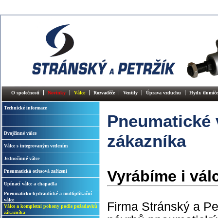
O společnosti
Novinky
Válce
Rozvaděče
Ventily
Úprava vzduchu
Hydr. tlumiče
Technické informace
Pneumatické 
Dvojčinné válce
zákazníka
Válce s integrovaným vedením
Jednočinné válce
Vyrábíme i vá
Pneumatická otřesová zařízení
Upínací válce a chapadla
Pneumaticko-hydraulické a multiplikační
válce
Firma Stránský a Pe
Válce a kompletní pohony podle požadavků
zákazníka