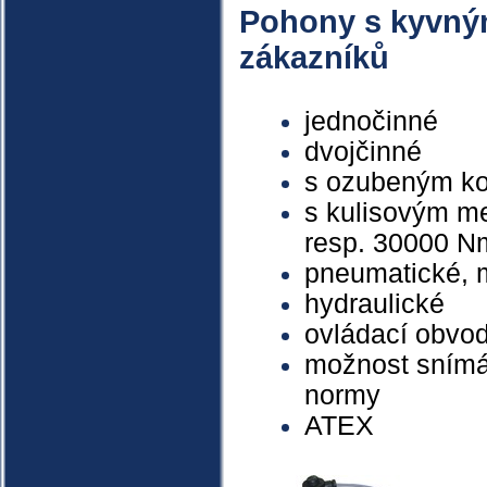
Pohony s kyvný
zákazníků
jednočinné
dvojčinné
s ozubeným ko
s kulisovým m
resp. 30000 N
pneumatické, 
hydraulické
ovládací obvo
možnost snímá
normy
ATEX