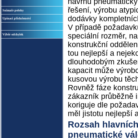
návrhů pneumatický
řešení, výrobu atypi
Snímače polohy
dodávky kompletních
Upínací příslušenství
V případě požadavku
speciální rozměr, n
Výběr odchylek
konstrukční oddělení
tou nejlepší a neje
dlouhodobým zkušen
kapacit může výrobc
kusovou výrobu těch
Rovněž fáze konstru
zákazník průběžně i
koriguje dle požada
měl jistotu nejlepší 
Rozsah hlavních
pneumatické vál