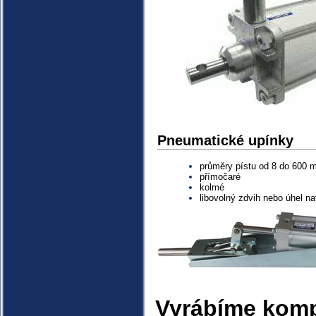
Pneumatické upínky
průměry pístu od 8 do 600
přímočaré
kolmé
libovolný zdvih nebo úhel na
Vyrábíme komp