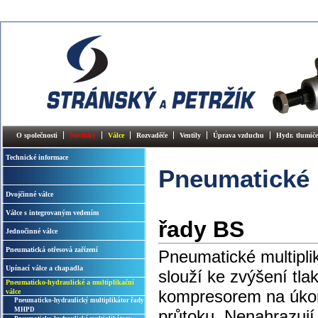
O společnosti
Novinky
Válce
Rozvaděče
Ventily
Úprava vzduchu
Hydr. tlumiče
Technické informace
Pneumatické 
Dvojčinné válce
Válce s integrovaným vedením
řady BS
Jednočinné válce
Pneumatická otřesová zařízení
Pneumatické multiplik
Upínací válce a chapadla
slouží ke zvýšení tl
Pneumaticko-hydraulické a multiplikační
kompresorem na úkor 
válce
Pneumaticko-hydraulický multiplikátor řady
MHPD
průtoku. Nenahrazují