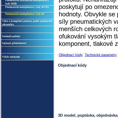
Pneumaticko-hydraulické multiplikátory
řady MHB
poskytují po omezeno
Pneumatické multiplikátory řady MVBA
hodnoty. Obvykle se 
Pneumatické multiplikátory řady BS
síly pneumatických v
Válce a kompletní pohony podle požadavků
zákazníka
menších celkových r
ofukování vysokým tl
Snímače polohy
komponent, tlakové z
Upínací příslušenství
Objednací kódy
Technické parametry
Výběr odchylek
Objednací kódy
3D model, poptávka, objednávka