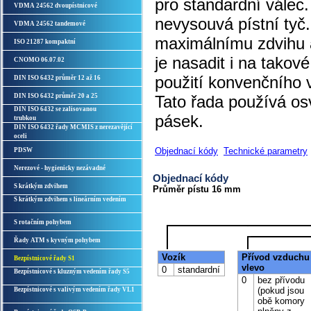
pro standardní válec.
VDMA 24562 dvoupístnicové
nevysouvá pístní tyč
VDMA 24562 tandemové
maximálnímu zdvihu 
ISO 21287 kompaktní
je nasadit i na takov
CNOMO 06.07.02
použití konvenčního 
DIN ISO 6432 průměr 12 až 16
DIN ISO 6432 průměr 20 a 25
Tato řada používá os
DIN ISO 6432 se zalisovanou
pásek.
trubkou
DIN ISO 6432 řady MCMIS z nerezavějící
oceli
Objednací kódy
Technické parametry
PDSW
Nerezové - hygienicky nezávadné
Objednací kódy
S krátkým zdvihem
Průměr pístu 16 mm
S krátkým zdvihem s lineárním vedením
S rotačním pohybem
Řady ATM s kyvným pohybem
Vozík
Přívod vzduchu
Bezpístnicové řady S1
vlevo
0
standardní
Bezpístnicové s kluzným vedením řady S5
0
bez přívodu
(pokud jsou
Bezpístnicové s valivým vedením řady VL1
obě komory