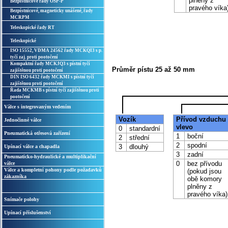
plněny z
Bezpístnicové řady OSP-P
pravého víka
Bezpístnicové, magneticky unášené, řady
MCRPM
Teleskopické řady RT
Teleskopické
ISO 15552, VDMA 24562 řady MCKQI3 s p.
tyčí zaj. proti pootočení
Kompaktní řady MCKJQ3 s pístní tyčí
Průměr pístu 25 až 50 mm
zajištěnou proti pootočení
DIN ISO 6432 řady MCKMI s pístní tyčí
zajištěnou proti pootočení
Řada MCKMB s pístní tyčí zajištěnou proti
pootočení
Válce s integrovaným vedením
Vozík
Přívod vzduchu
Jednočinné válce
vlevo
0
standardní
Pneumatická otřesová zařízení
1
boční
2
střední
2
spodní
3
dlouhý
Upínací válce a chapadla
3
zadní
Pneumaticko-hydraulické a multiplikační
0
bez přívodu
válce
Válce a kompletní pohony podle požadavků
(pokud jsou
zákazníka
obě komory
plněny z
pravého víka)
Snímače polohy
Upínací příslušenství