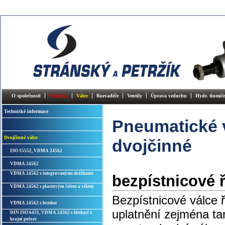
O společnosti
Novinky
Válce
Rozvaděče
Ventily
Úprava vzduchu
Hydr. tlumiče
Technické informace
Pneumatické 
Dvojčinné válce
dvojčinné
ISO 15552, VDMA 24562
VDMA 24562
VDMA 24562 s integrovanými drážkami
bezpístnicové 
VDMA 24562 s plastovým čelem a víkem
Bezpístnicové válce 
VDMA 24562 s brzdou
uplatnění zejména ta
DIN ISO 6431, VDMA 24562 s blokací v
krajní poloze