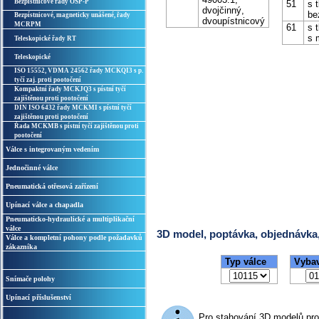
Bezpístnicové řady OSP-P
51
s t
dvojčinný,
be
Bezpístnicové, magneticky unášené, řady
dvoupístnicový
MCRPM
61
s t
s 
Teleskopické řady RT
Teleskopické
ISO 15552, VDMA 24562 řady MCKQI3 s p.
tyčí zaj. proti pootočení
Kompaktní řady MCKJQ3 s pístní tyčí
zajištěnou proti pootočení
DIN ISO 6432 řady MCKMI s pístní tyčí
zajištěnou proti pootočení
Řada MCKMB s pístní tyčí zajištěnou proti
pootočení
Válce s integrovaným vedením
Jednočinné válce
Pneumatická otřesová zařízení
Upínací válce a chapadla
Pneumaticko-hydraulické a multiplikační
válce
3D model, poptávka, objednávka
Válce a kompletní pohony podle požadavků
zákazníka
Typ válce
Vybav
Snímače polohy
Upínací příslušenství
Pro stahování 3D modelů pr