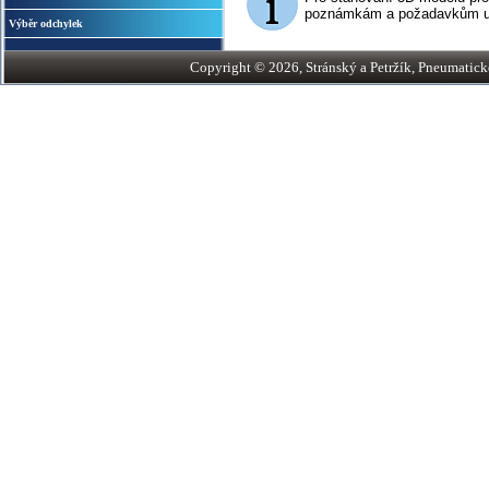
poznámkám a požadavkům uve
Výběr odchylek
Copyright © 2026, Stránský a Petržík, Pneumatické v