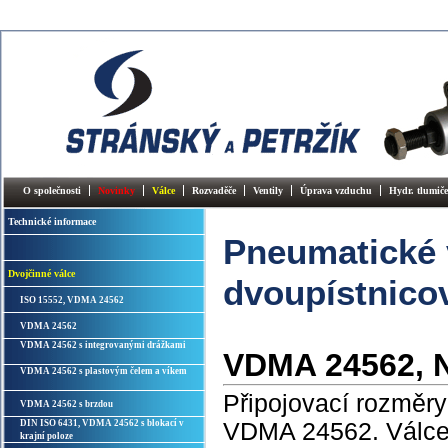
O společnosti
Novinky
Válce
Rozvaděče
Ventily
Úprava vzduchu
Hydr. tlumiče
Technické informace
Pneumatické 
Dvojčinné válce
dvoupístnico
ISO 15552, VDMA 24562
VDMA 24562
VDMA 24562 s integrovanými drážkami
VDMA 24562, N
VDMA 24562 s plastovým čelem a víkem
Připojovací rozměry
VDMA 24562 s brzdou
DIN ISO 6431, VDMA 24562 s blokací v
VDMA 24562. Válce
krajní poloze