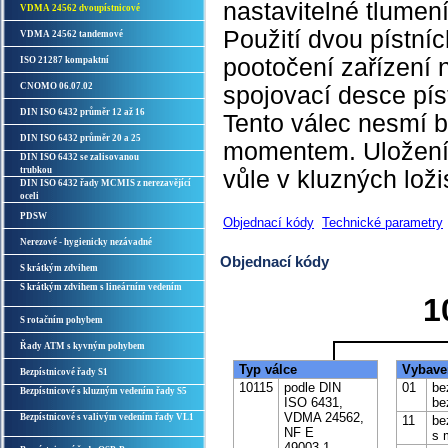
nastavitelné tlumen
VDMA 24562 dvoupístnicové
Použití dvou pístníc
VDMA 24562 tandemové
pootočení zařízení
ISO 21287 kompaktní
CNOMO 06.07.02
spojovací desce píst
DIN ISO 6432 průměr 12 až 16
Tento válec nesmí 
DIN ISO 6432 průměr 20 a 25
momentem. Uložení p
DIN ISO 6432 se zalisovanou
trubkou
vůle v kluzných loži
DIN ISO 6432 řady MCMIS z nerezavějící
oceli
PDSW
Objednací kódy
Technické parametry
Nerezové - hygienicky nezávadné
Objednací kódy
S krátkým zdvihem
S krátkým zdvihem s lineárním vedením
1
S rotačním pohybem
Řady ATM s kyvným pohybem
Typ válce
Vybave
Bezpístnicové řady S1
10115
podle DIN
01
bez
Bezpístnicové s kluzným vedením řady S5
ISO 6431,
be
VDMA 24562,
Bezpístnicové s valivým vedením řady VL1
11
bez
NF E
s 
49003.1,