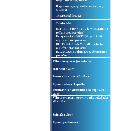
Bezpístnicové řady OSP-P
Bezpístnicové, magneticky unášené, řady
MCRPM
Teleskopické řady RT
Teleskopické
ISO 15552, VDMA 24562 řady MCKQI3 s p.
tyčí zaj. proti pootočení
Kompaktní řady MCKJQ3 s pístní tyčí
zajištěnou proti pootočení
DIN ISO 6432 řady MCKMI s pístní tyčí
zajištěnou proti pootočení
Řada MCKMB s pístní tyčí zajištěnou proti
pootočení
Válce s integrovaným vedením
Jednočinné válce
Pneumatická otřesová zařízení
Upínací válce a chapadla
Pneumaticko-hydraulické a multiplikační
válce
Válce a kompletní pohony podle požadavků
zákazníka
Snímače polohy
Upínací příslušenství