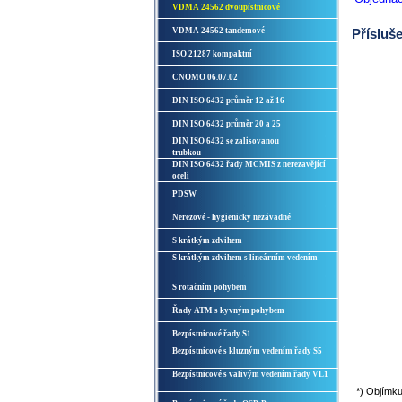
VDMA 24562 dvoupístnicové
VDMA 24562 tandemové
Přísluše
ISO 21287 kompaktní
CNOMO 06.07.02
DIN ISO 6432 průměr 12 až 16
DIN ISO 6432 průměr 20 a 25
DIN ISO 6432 se zalisovanou
trubkou
DIN ISO 6432 řady MCMIS z nerezavějící
oceli
PDSW
Nerezové - hygienicky nezávadné
S krátkým zdvihem
S krátkým zdvihem s lineárním vedením
S rotačním pohybem
Řady ATM s kyvným pohybem
Bezpístnicové řady S1
Bezpístnicové s kluzným vedením řady S5
Bezpístnicové s valivým vedením řady VL1
*) Objímku