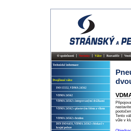
O společnosti
Novinky
Válce
Rozvaděče
Venti
Technické informace
Pneu
dvo
Dvojčinné válce
ISO 15552, VDMA 24562
VDMA 
VDMA 24562
VDMA 24562 s integrovanými drážkami
Připojov
nastavit
VDMA 24562 s plastovým čelem a víkem
pootočen
Tento vá
VDMA 24562 s brzdou
vůle v kl
DIN ISO 6431, VDMA 24562 s blokací v
krajní poloze
Objednac