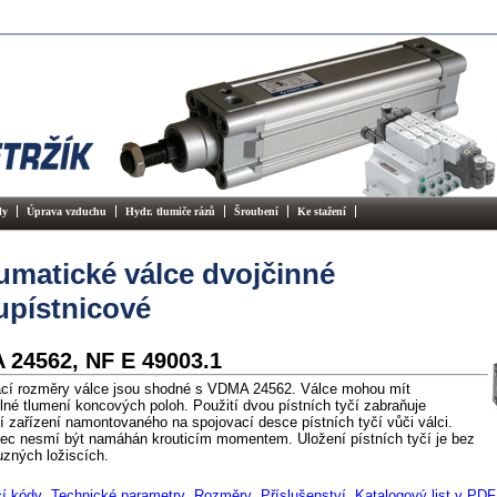
ly
Úprava vzduchu
Hydr. tlumiče rázů
Šroubení
Ke stažení
matické válce dvojčinné
upístnicové
24562, NF E 49003.1
ací rozměry válce jsou shodné s VDMA 24562. Válce mohou mít
elné tlumení koncových poloh. Použití dvou pístních tyčí zabraňuje
í zařízení namontovaného na spojovací desce pístních tyčí vůči válci.
lec nesmí být namáhán krouticím momentem. Uložení pístních tyčí je bez
uzných ložiscích.
í kódy
Technické parametry
Rozměry
Příslušenství
Katalogový list v PDF