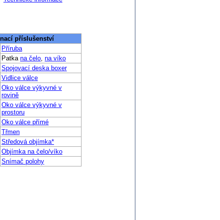
nací příslušenství
Příruba
Patka
na čelo
,
na víko
Spojovací deska boxer
Vidlice válce
Oko válce výkyvné v
rovině
Oko válce výkyvné v
prostoru
Oko válce přímé
Třmen
Středová objímka*
Objímka na čelo/víko
Snímač polohy