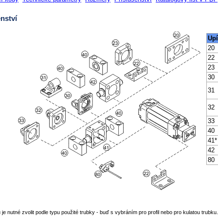
nství
Upí
20
22
23
30
31
32
33
40
41*
42
80
 je nutné zvolit podle typu použité trubky - buď s vybráním pro profil nebo pro kulatou trubku.