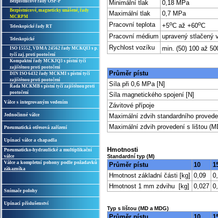
Bezpístnicové řady OSP-P
Minimální tlak
0,18 MPa
Bezpístnicové, magneticky unášené, řady
Maximální tlak
0,7 MPa
MCRPM
o
o
Pracovní teplota
+5
C až +60
C
Teleskopické řady RT
Pracovní médium
upravený stlačený 
Teleskopické
Rychlost vozíku
min. (50) 100 až 5
ISO 15552, VDMA 24562 řady MCKQI3 s p.
tyčí zaj. proti pootočení
Kompaktní řady MCKJQ3 s pístní tyčí
zajištěnou proti pootočení
Průměr pístu
DIN ISO 6432 řady MCKMI s pístní tyčí
zajištěnou proti pootočení
Síla při 0,6 MPa [N]
Řada MCKMB s pístní tyčí zajištěnou proti
pootočení
Síla magnetického spojení [N]
Válce s integrovaným vedením
Závitové přípoje
Jednočinné válce
Maximální zdvih standardního proveden
Maximální zdvih provedení s lištou 
Pneumatická otřesová zařízení
Upínací válce a chapadla
Hmotnosti
Pneumaticko-hydraulické a multiplikační
válce
Standardní typ (M)
Válce a kompletní pohony podle požadavků
Průměr pístu
10
1
zákazníka
Hmotnost základní části [kg]
0,09
0
Hmotnost 1 mm zdvihu [kg]
0,027
0
Snímače polohy
Upínací příslušenství
Typ s lištou (MD a MDG)
Průměr pístu
10
1