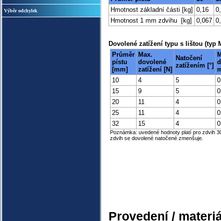
Hmotnost základní části [kg]
0,16
0
Výběr odchylek
Hmotnost 1 mm zdvihu [kg]
0,067
0
Dovolené zatížení typu s lištou (typ
Průměr
Max.
M
Natočení
pístu
dovolené
d
zatížením [°]
[mm]
zatížení [N]
m
10
4
5
0
15
9
5
0
20
11
4
0
25
11
4
0
32
15
4
0
Poznámka: uvedené hodnoty platí pro zdvih 3
zdvih se dovolené natočené zmenšuje.
Provedení / materiá