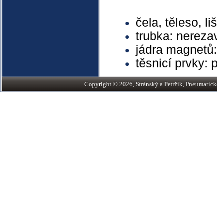
čela, těleso, l
trubka: nerezav
jádra magnetů:
těsnicí prvky:
Copyright © 2026, Stránský a Petržík, Pneumatické v