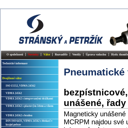
O společnosti
Novinky
Válce
Rozvaděče
Ventily
Úprava vzduchu
Hydr. tlumiče
Technické informace
Pneumatické 
Dvojčinné válce
ISO 15552, VDMA 24562
bezpístnicové
VDMA 24562
VDMA 24562 s integrovanými drážkami
unášené, řad
VDMA 24562 s plastovým čelem a víkem
Magneticky unášené 
VDMA 24562 s brzdou
MCRPM najdou své u
DIN ISO 6431, VDMA 24562 s blokací v
krajní poloze