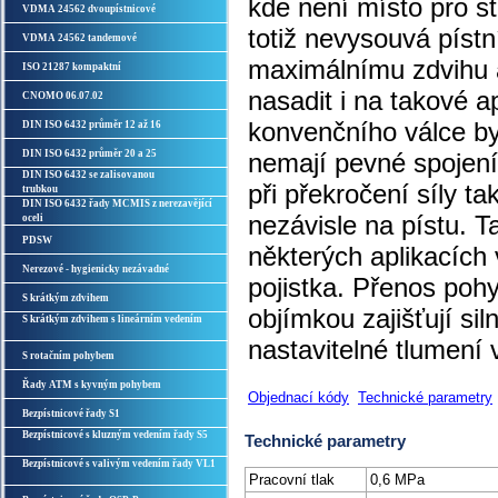
kde není místo pro st
VDMA 24562 dvoupístnicové
totiž nevysouvá pístn
VDMA 24562 tandemové
maximálnímu zdvihu a
ISO 21287 kompaktní
nasadit i na takové a
CNOMO 06.07.02
konvenčního válce by
DIN ISO 6432 průměr 12 až 16
DIN ISO 6432 průměr 20 a 25
nemají pevné spojení
DIN ISO 6432 se zalisovanou
při překročení síly t
trubkou
DIN ISO 6432 řady MCMIS z nerezavějící
nezávisle na pístu. T
oceli
PDSW
některých aplikacích
Nerezové - hygienicky nezávadné
pojistka. Přenos poh
S krátkým zdvihem
objímkou zajišťují si
S krátkým zdvihem s lineárním vedením
nastavitelné tlumení
S rotačním pohybem
Řady ATM s kyvným pohybem
Objednací kódy
Technické parametry
Bezpístnicové řady S1
Bezpístnicové s kluzným vedením řady S5
Technické parametry
Bezpístnicové s valivým vedením řady VL1
Pracovní tlak
0,6 MPa